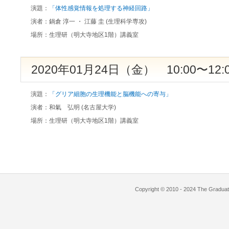
演題：
「体性感覚情報を処理する神経回路」
演者：
鍋倉 淳一 ・ 江藤 圭 (生理科学専攻)
場所：
生理研（明大寺地区1階）講義室
2020年01月24日（金） 10:00〜12:
演題：
「グリア細胞の生理機能と脳機能への寄与」
演者：
和氣 弘明 (名古屋大学)
場所：
生理研（明大寺地区1階）講義室
Copyright © 2010 - 2024 The Graduate