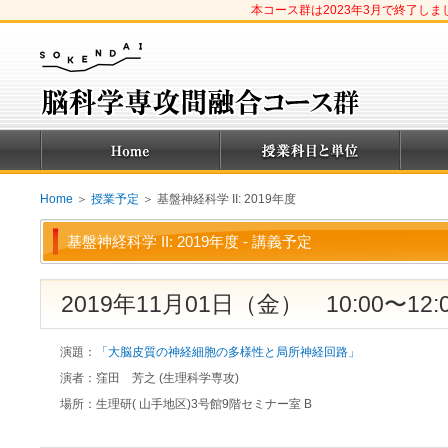
本コース群は2023年3月で終了し
Home
＞
授業予定
＞ 基盤神経科学 II: 2019年度
基盤神経科学 II: 2019年度 - 講義予定
2019年11月01日（金） 10:00〜12:
演題：
「大脳皮質の神経細胞の多様性と局所神経回路」
演者：
窪田 芳之 (生理科学専攻)
場所：
生理研( 山手地区)3号館9階セミナー室 B