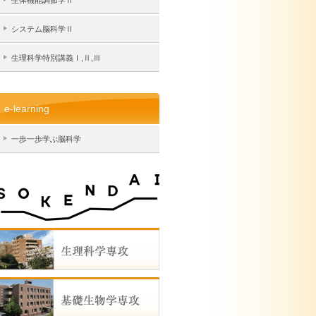
生体機能調節学Ⅱ
システム脳科学Ⅱ
生理科学特別講義Ⅰ,Ⅱ,Ⅲ
e-learning
一歩一歩学ぶ脳科学