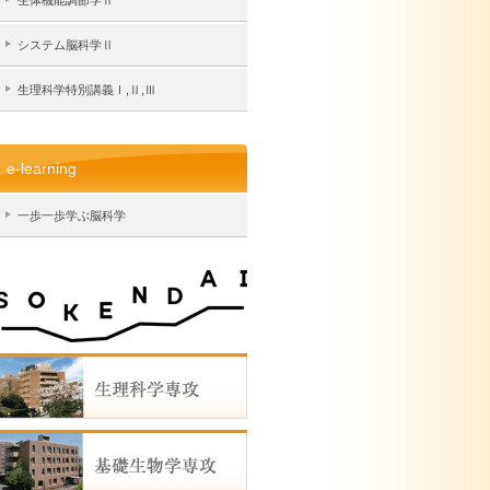
生体機能調節学Ⅱ
システム脳科学Ⅱ
生理科学特別講義Ⅰ,Ⅱ,Ⅲ
e-learning
一歩一歩学ぶ脳科学