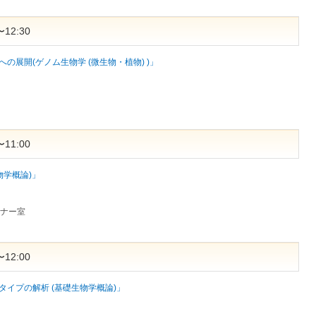
12:30
の展開(ゲノム生物学 (微生物・植物) )」
11:00
物学概論)」
ミナー室
12:00
イプの解析 (基礎生物学概論)」