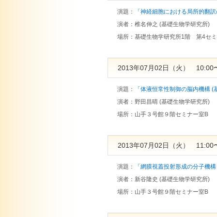
演題：
「神経細胞における局所的翻訳の
演者：
椎名伸之 (基礎生物学研究所)
場所：
基礎生物学研究所1階 第4セ
2013年07月02日（火） 10:00〜
演題：
「体液恒常性制御の脳内機構 (
演者：
野田昌晴 (基礎生物学研究所)
場所：
山手３号館９階セミナー室B
2013年07月02日（火） 11:00〜
演題：
「網膜視蓋投射形成の分子機構 
演者：
新谷隆史 (基礎生物学研究所)
場所：
山手３号館９階セミナー室B