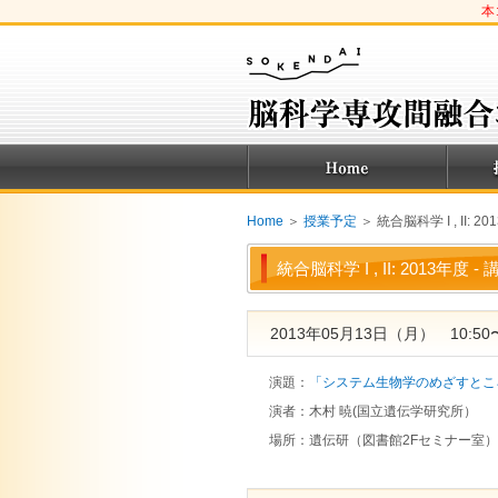
本
Home
＞
授業予定
＞ 統合脳科学 I , II: 2
統合脳科学 I , II: 2013年度 
2013年05月13日（月） 10:50〜
演題：
「システム生物学のめざすとこ
演者：
木村 暁(国立遺伝学研究所）
場所：
遺伝研（図書館2Fセミナー室）