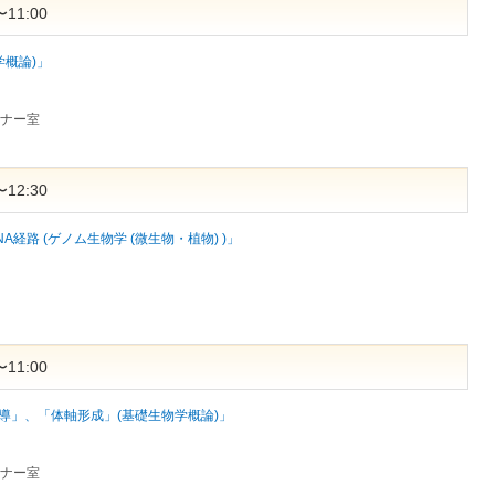
11:00
学概論)」
ミナー室
12:30
経路 (ゲノム生物学 (微生物・植物) )」
11:00
導」、「体軸形成」(基礎生物学概論)」
ミナー室