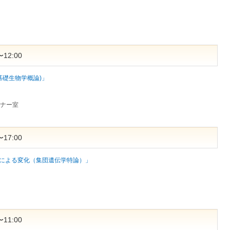
12:00
基礎生物学概論)」
ミナー室
17:00
による変化（集団遺伝学特論）」
11:00